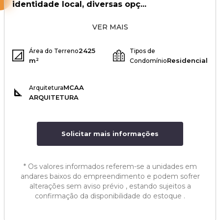
identidade local, diversas opç...
VER MAIS
2425
Área do Terreno
Tipos de
m²
Residencial
Condomínio
MCAA
Arquitetura
ARQUITETURA
Solicitar mais informações
*
Os valores informados referem-se a unidades em
andares baixos do empreendimento e podem sofrer
alterações sem aviso prévio , estando sujeitos a
confirmação da disponibilidade do estoque .