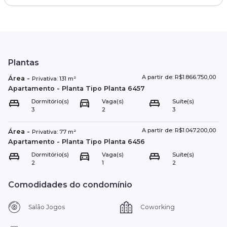
Plantas
A partir de: R$1.866.750,00
Área
-
Privativa:
131
m²
Apartamento
- Planta Tipo
Planta 6457
Dormitório(s)
Vaga(s)
Suíte(s)
3
2
3
A partir de: R$1.047.200,00
Área
-
Privativa:
77
m²
Apartamento
- Planta Tipo
Planta 6456
Dormitório(s)
Vaga(s)
Suíte(s)
2
1
2
Comodidades do condomínio
Salão Jogos
Coworking