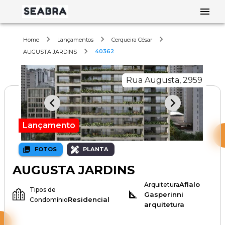
Home
Lançamentos
Cerqueira César
40362
AUGUSTA JARDINS
Rua Augusta, 2959
Lançamento
FOTOS
PLANTA
AUGUSTA JARDINS
Aflalo
Arquitetura
Tipos de
Gasperinni
Residencial
Condomínio
arquitetura