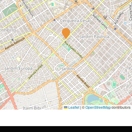
Leaflet
|
©
OpenStreetMap
contributors