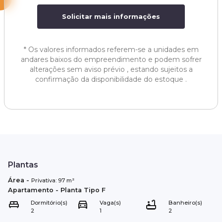
Solicitar mais informações
*
Os valores informados referem-se a unidades em
andares baixos do empreendimento e podem sofrer
alterações sem aviso prévio , estando sujeitos a
confirmação da disponibilidade do estoque .
Plantas
Área
-
Privativa:
97
m²
Apartamento
- Planta Tipo
F
Dormitório(s)
Vaga(s)
Banheiro(s)
2
1
2