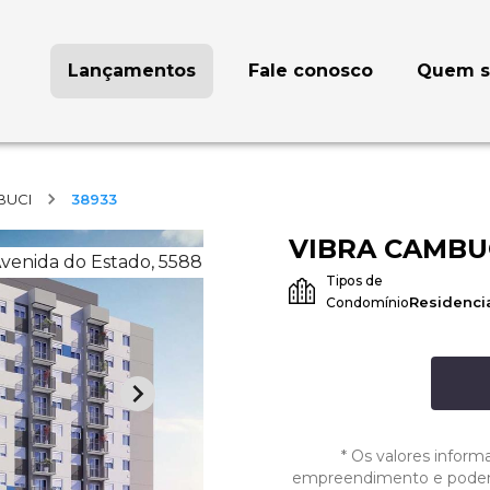
Lançamentos
Fale conosco
Quem 
BUCI
38933
VIBRA CAMBU
venida do Estado, 5588
Tipos de
Residenci
Condomínio
*
Os valores inform
empreendimento e podem s