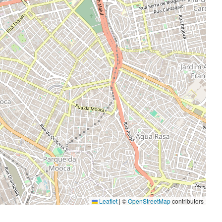
Leaflet
|
©
OpenStreetMap
contributors