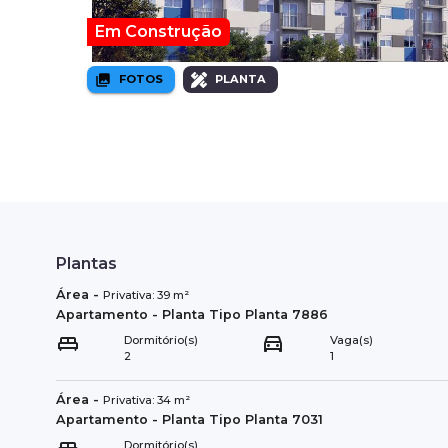
Em Construção
FOTOS
PLANTA
Plantas
Área
-
Privativa:
39
m²
Apartamento
- Planta Tipo
Planta 7886
Dormitório(s)
Vaga(s)
2
1
Área
-
Privativa:
34
m²
Apartamento
- Planta Tipo
Planta 7031
Dormitório(s)