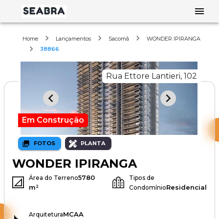
Home
Lançamentos
Sacomã
WONDER IPIRANGA
38866
Rua Ettore Lantieri, 102
Em Construção
FOTOS
PLANTA
WONDER IPIRANGA
5780
Área do Terreno
Tipos de
m²
Residencial
Condomínio
MCAA
Arquitetura