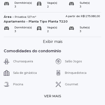
Dormitório(s)
Vaga(s)
Suíte(s)
3
2
3
A partir de: R$1.275.080,00
Área
-
Privativa:
127
m²
Apartamento
- Planta Tipo
Planta 7220
Dormitório(s)
Vaga(s)
Suíte(s)
3
2
3
Exibir mais
Comodidades do condomínio
Churrasqueira
Salão Jogos
Sala de ginástica
Brinquedoteca
Piscina
Gourmet
VER MAIS