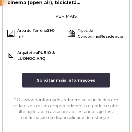
cinema (open air), bicicletá...
VER MAIS
590
Área do Terreno
Tipos de
m²
Residencial
Condomínio
RUBIO &
Arquitetura
LUONGO ARQ.
Solicitar mais informações
*
Os valores informados referem-se a unidades em
andares baixos do empreendimento e podem sofrer
alterações sem aviso prévio , estando sujeitos a
confirmação da disponibilidade do estoque .