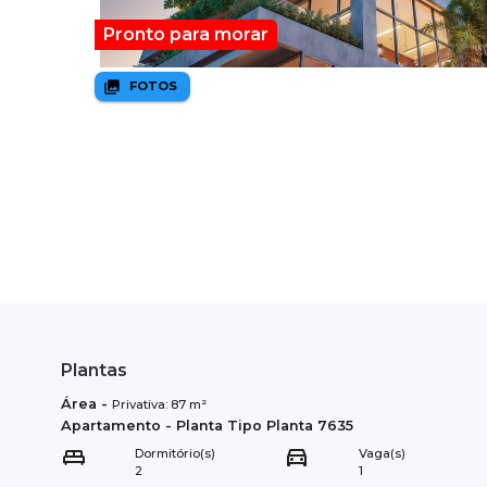
Pronto para morar
FOTOS
Plantas
Área
-
Privativa:
87
m²
Apartamento
- Planta Tipo
Planta 7635
Dormitório(s)
Vaga(s)
2
1