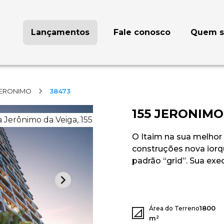
Lançamentos
Fale conosco
Quem 
 JERONIMO
38473
155 JERONIMO
 Jerônimo da Veiga, 155
O Itaim na sua melhor 
construções nova iorq
padrão “grid”. Sua exe
1800
Área do Terreno
m²