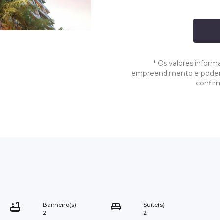
*
Os valores inform
empreendimento e podem s
confir
Banheiro(s)
Suíte(s)
2
2