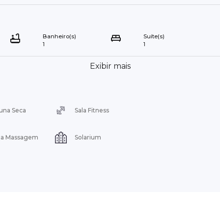
Banheiro(s)
Suíte(s)
1
1
Exibir mais
una Seca
Sala Fitness
la Massagem
Solarium