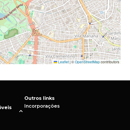
Leaflet
|
©
OpenStreetMap
contributors
Outros links
Incorporações
óveis