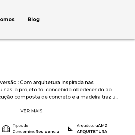
somos
Blog
versão : Com arquitetura inspirada nas
uinas, o projeto foi concebido obedecendo ao
cução composta de concreto e a madeira traz u...
VER MAIS
AMZ
Tipos de
Arquitetura
Residencial
ARQUITETURA
Condomínio