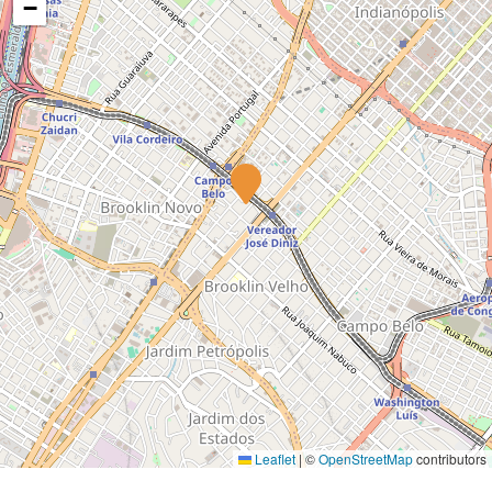
−
Leaflet
|
©
OpenStreetMap
contributors