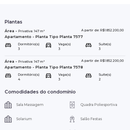
Plantas
A partir de: R$1.852.200,00
Área
-
Privativa:
147
m²
Apartamento
- Planta Tipo
Planta 7577
Dormitório(s)
Vaga(s)
Suíte(s)
3
3
3
A partir de: R$1.852.200,00
Área
-
Privativa:
147
m²
Apartamento
- Planta Tipo
Planta 7578
Dormitório(s)
Vaga(s)
Suíte(s)
4
3
2
Comodidades do condomínio
Sala Massagem
Quadra Poliesportiva
Solarium
Salão Festas