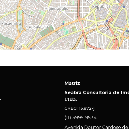
Matriz
Seabra Consultoria de Im
Ltda.
r
CRECI
15.872-j
(11) 3995-9534
Avenida Doutor Cardoso de 