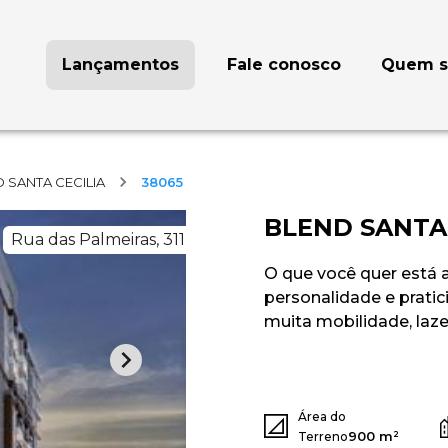
Lançamentos
Fale conosco
Quem 
 SANTA CECILIA
38065
BLEND SANTA 
Rua das Palmeiras, 311
O que você quer está a
personalidade e prat
muita mobilidade, lazer
Área do
900 m²
Terreno