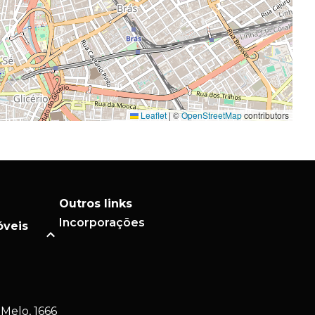
Leaflet
|
©
OpenStreetMap
contributors
Outros links
Incorporações
óveis
Melo, 1666