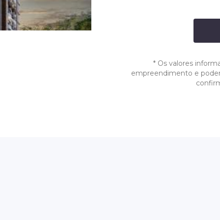
*
Os valores inform
empreendimento e podem s
confir