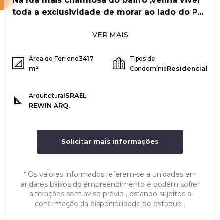
Na rua mais charmosa do bairro ,venha viver
toda a exclusividade de morar ao lado do P...
VER MAIS
3417
Área do Terreno
Tipos de
m²
Residencial
Condomínio
ISRAEL
Arquitetura
REWIN ARQ.
Solicitar mais informações
*
Os valores informados referem-se a unidades em
andares baixos do empreendimento e podem sofrer
alterações sem aviso prévio , estando sujeitos a
confirmação da disponibilidade do estoque .