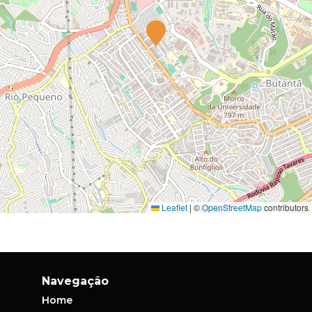
Leaflet
|
©
OpenStreetMap
contributors
Navegação
Home