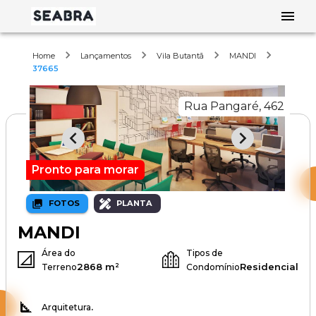
Home
Lançamentos
Vila Butantã
MANDI
37665
Rua Pangaré, 462
Pronto para morar
FOTOS
PLANTA
MANDI
Área do
Tipos de
2868 m²
Residencial
Terreno
Condomínio
.
Arquitetura