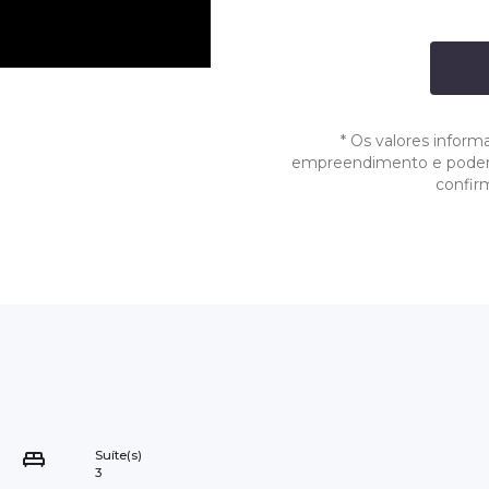
*
Os valores inform
empreendimento e podem s
confir
Suíte(s)
3