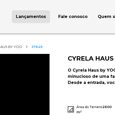
Lançamentos
Fale conosco
Quem 
HAUS BY YOO
37649
CYRELA HAUS
O Cyrela Haus by YO
minucioso de uma fa
Desde a entrada, você
2600
Área do Terreno
m²