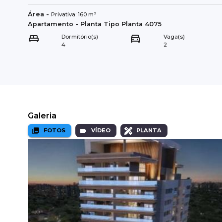
Área
-
Privativa:
160
m²
Apartamento
- Planta Tipo
Planta 4075
Dormitório(s)
Vaga(s)
4
2
Galeria
FOTOS
VÍDEO
PLANTA