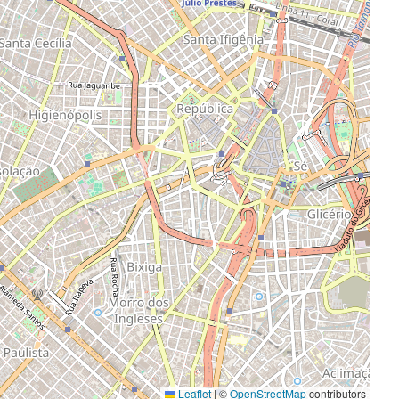
Leaflet
|
©
OpenStreetMap
contributors