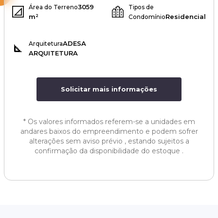
3059
Área do Terreno
Tipos de
m²
Residencial
Condomínio
ADESA
Arquitetura
ARQUITETURA
Solicitar mais informações
*
Os valores informados referem-se a unidades em
andares baixos do empreendimento e podem sofrer
alterações sem aviso prévio , estando sujeitos a
confirmação da disponibilidade do estoque .