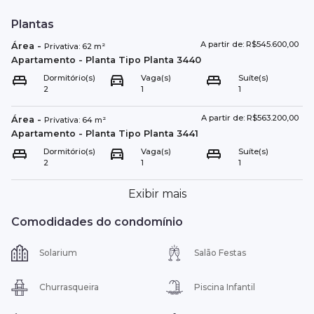
Plantas
A partir de: R$545.600,00
Área
-
Privativa:
62
m²
Apartamento
- Planta Tipo
Planta 3440
Dormitório(s)
Vaga(s)
Suíte(s)
2
1
1
A partir de: R$563.200,00
Área
-
Privativa:
64
m²
Apartamento
- Planta Tipo
Planta 3441
Dormitório(s)
Vaga(s)
Suíte(s)
2
1
1
Exibir mais
Comodidades do condomínio
Solarium
Salão Festas
Churrasqueira
Piscina Infantil