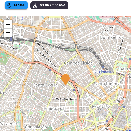
MAPA
STREET VIEW
+
−