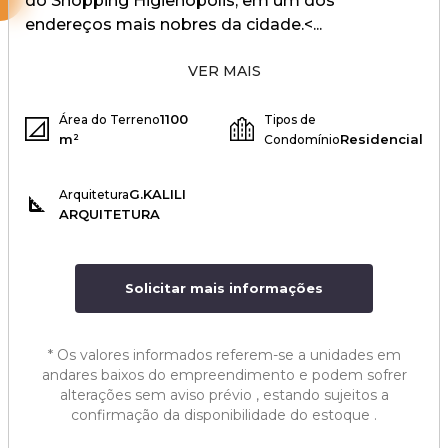
do Shopping Higienópolis, em um dos
endereços mais nobres da cidade.<...
VER MAIS
1100
Área do Terreno
Tipos de
m²
Residencial
Condomínio
G.KALILI
Arquitetura
ARQUITETURA
Solicitar mais informações
*
Os valores informados referem-se a unidades em
andares baixos do empreendimento e podem sofrer
alterações sem aviso prévio , estando sujeitos a
confirmação da disponibilidade do estoque .