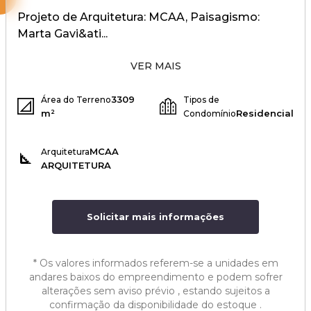
Projeto de Arquitetura: MCAA, Paisagismo:
Marta Gavi&ati...
VER MAIS
3309
Área do Terreno
Tipos de
m²
Residencial
Condomínio
MCAA
Arquitetura
ARQUITETURA
Solicitar mais informações
*
Os valores informados referem-se a unidades em
andares baixos do empreendimento e podem sofrer
alterações sem aviso prévio , estando sujeitos a
confirmação da disponibilidade do estoque .