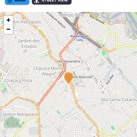
MAPA
STREET VIEW
+
−