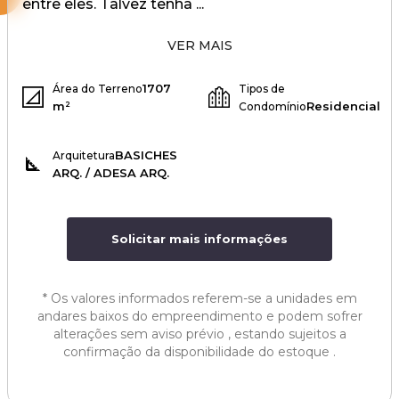
entre eles. Talvez tenha ...
VER MAIS
1707
Área do Terreno
Tipos de
m²
Residencial
Condomínio
BASICHES
Arquitetura
ARQ. / ADESA ARQ.
Solicitar mais informações
*
Os valores informados referem-se a unidades em
andares baixos do empreendimento e podem sofrer
alterações sem aviso prévio , estando sujeitos a
confirmação da disponibilidade do estoque .