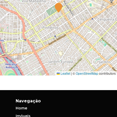
Leaflet
|
©
OpenStreetMap
contributors
Navegação
Home
Imóveis