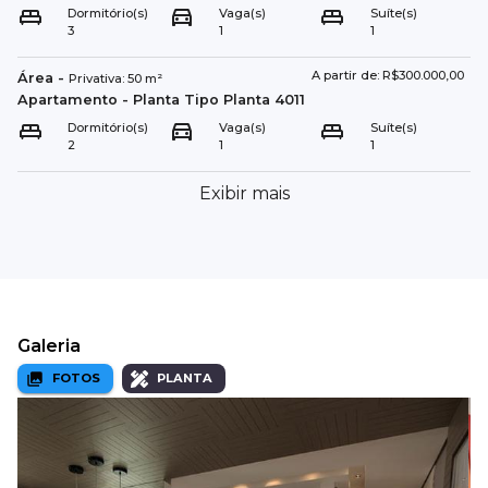
Dormitório(s)
Vaga(s)
Suíte(s)
3
1
1
A partir de: R$300.000,00
Área
-
Privativa:
50
m²
Apartamento
- Planta Tipo
Planta 4011
Dormitório(s)
Vaga(s)
Suíte(s)
2
1
1
Exibir mais
Galeria
FOTOS
PLANTA