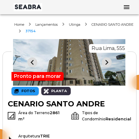
Home
Lançamentos
Utinga
CENARIO SANTO ANDRE
37154
Rua Lima, 555
Pronto para morar
FOTOS
PLANTA
CENARIO SANTO ANDRE
2861
Área do Terreno
Tipos de
m²
Residencial
Condomínio
TRIE
Arquitetura