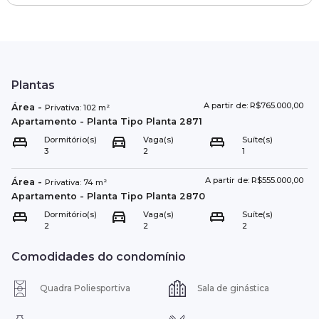
Plantas
A partir de: R$765.000,00
Área
-
Privativa:
102
m²
Apartamento
- Planta Tipo
Planta 2871
Dormitório(s)
Vaga(s)
Suíte(s)
3
2
1
A partir de: R$555.000,00
Área
-
Privativa:
74
m²
Apartamento
- Planta Tipo
Planta 2870
Dormitório(s)
Vaga(s)
Suíte(s)
2
2
2
Comodidades do condomínio
Quadra Poliesportiva
Sala de ginástica