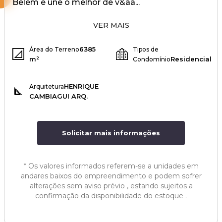
Belém e une o melhor de v&aa...
VER MAIS
6385
Área do Terreno
Tipos de
m²
Residencial
Condomínio
HENRIQUE
Arquitetura
CAMBIAGUI ARQ.
Solicitar mais informações
*
Os valores informados referem-se a unidades em
andares baixos do empreendimento e podem sofrer
alterações sem aviso prévio , estando sujeitos a
confirmação da disponibilidade do estoque .