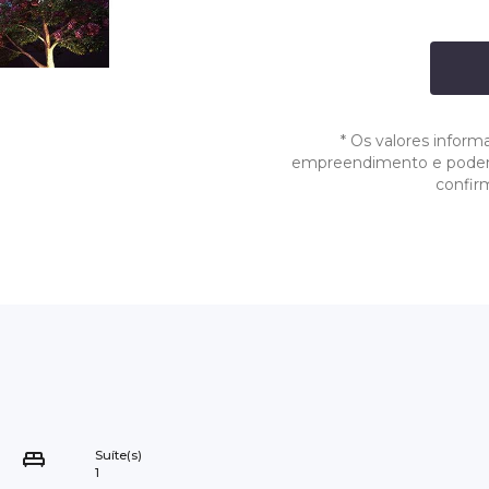
*
Os valores inform
empreendimento e podem s
confir
Suíte(s)
1