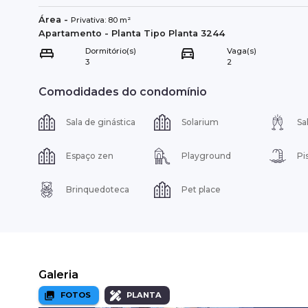
Área
-
Privativa:
80
m²
Apartamento
- Planta Tipo
Planta 3244
Dormitório(s)
Vaga(s)
3
2
Comodidades do condomínio
Sala de ginástica
Solarium
Sa
Espaço zen
Playground
Pi
Brinquedoteca
Pet place
Galeria
FOTOS
PLANTA