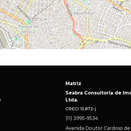
Matriz
Seabra Consultoria de Im
Ltda.
r
CRECI
15.872-j
(11) 3995-9534
Avenida Doutor Cardoso de 