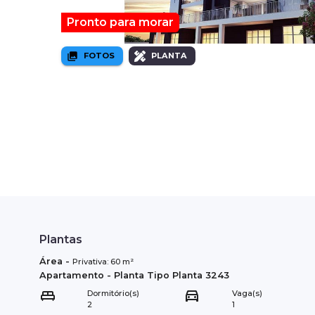
Pronto para morar
FOTOS
PLANTA
Plantas
Área
-
Privativa:
60
m²
Apartamento
- Planta Tipo
Planta 3243
Dormitório(s)
Vaga(s)
2
1