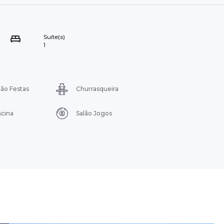
Suíte(s)
1
lão Festas
Churrasqueira
scina
Salão Jogos