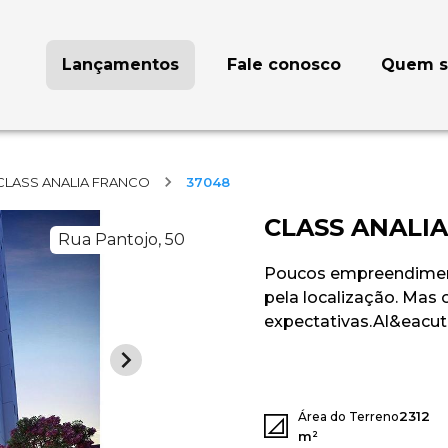
Lançamentos
Fale conosco
Quem 
CLASS ANALIA FRANCO
37048
CLASS ANALI
Rua Pantojo, 50
Poucos empreendiment
pela localização. Mas 
expectativas.Al&eacut..
2312
Área do Terreno
m²