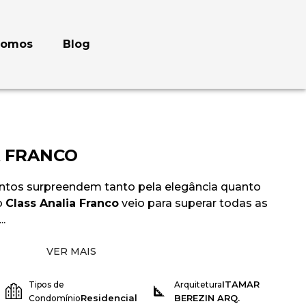
somos
Blog
A FRANCO
os surpreendem tanto pela elegância quanto
o
Class Analia Franco
veio para superar todas as
.
VER MAIS
ITAMAR
Tipos de
Arquitetura
Residencial
BEREZIN ARQ.
Condomínio