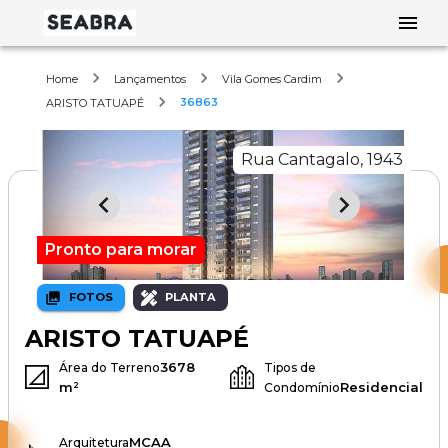
Home
Lançamentos
Vila Gomes Cardim
36863
ARISTO TATUAPÉ
Rua Cantagalo, 1943
Pronto para morar
FOTOS
PLANTA
ARISTO TATUAPÉ
3678
Área do Terreno
Tipos de
m²
Residencial
Condomínio
MCAA
Arquitetura