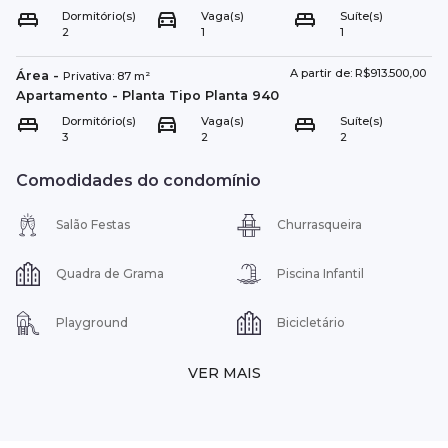
Dormitório(s)
Vaga(s)
Suíte(s)
2
1
1
A partir de: R$913.500,00
Área
-
Privativa:
87
m²
Apartamento
- Planta Tipo
Planta 940
Dormitório(s)
Vaga(s)
Suíte(s)
3
2
2
Comodidades do condomínio
Salão Festas
Churrasqueira
Quadra de Grama
Piscina Infantil
Playground
Bicicletário
VER MAIS