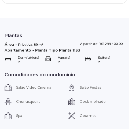
Plantas
A partir de: R$1.299.400,00
Área
-
Privativa:
89
m²
Apartamento
- Planta Tipo
Planta 1133
Dormitório(s)
Vaga(s)
Suíte(s)
2
2
2
Comodidades do condomínio
Salão Vídeo Cinema
Salão Festas
Churrasqueira
Deck molhado
Spa
Gourmet