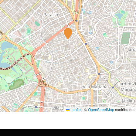
Leaflet
|
©
OpenStreetMap
contributors