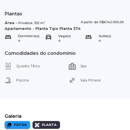
Plantas
A partir de: R$6.142.000,00
Área
-
Privativa:
332
m²
Apartamento
- Planta Tipo
Planta 374
Dormitório(s)
Vaga(s)
Suíte(s)
4
4
4
Comodidades do condomínio
Quadra Tênis
Spa
Piscina
Sala Fitness
Galeria
FOTOS
PLANTA