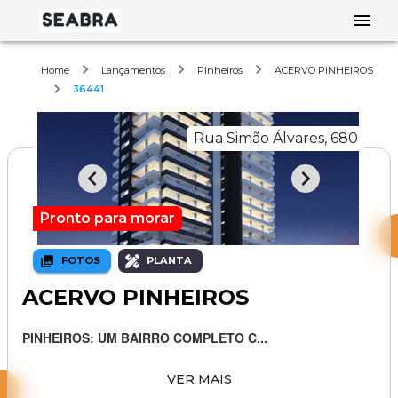
Home
Lançamentos
Pinheiros
ACERVO PINHEIROS
36441
Rua Simão Álvares, 680
Pronto para morar
FOTOS
PLANTA
ACERVO PINHEIROS
PINHEIROS: UM BAIRRO COMPLETO C...
VER MAIS