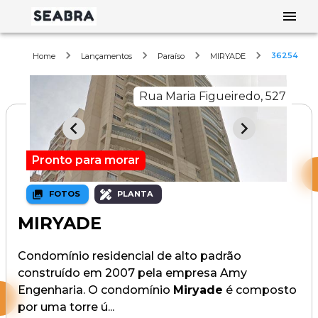
36254
Home
Lançamentos
Paraíso
MIRYADE
Rua Maria Figueiredo, 527
Pronto para morar
FOTOS
PLANTA
MIRYADE
Condomínio residencial de alto padrão
construído em 2007 pela empresa Amy
Engenharia. O condomínio
Miryade
é composto
por uma torre ú...