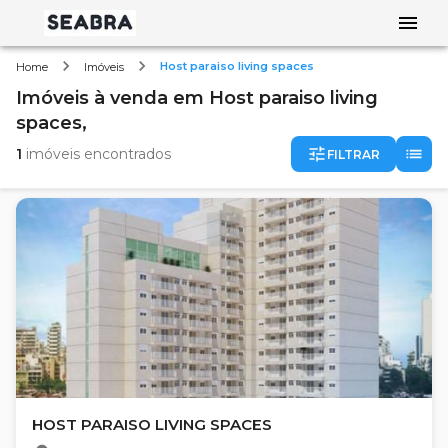
Host paraiso living spaces
Home
Imóveis
Imóveis
à venda
em
Host paraiso living
spaces,
1
imóveis encontrados
FILTRAR
HOST PARAISO LIVING SPACES