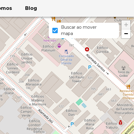
omos
Blog
+
Buscar ao mover
−
mapa