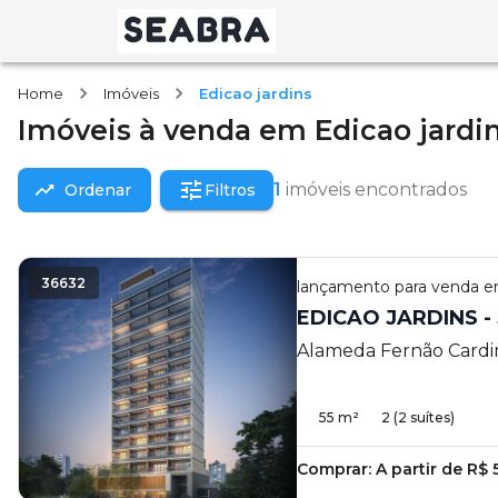
Home
Imóveis
Edicao jardins
Imóveis
à venda
em
Edicao jardin
1
imóveis encontrados
Ordenar
Filtros
36632
lançamento
para venda 
ED
Alameda Fernão Cardim
55
m²
2
(2 suítes)
Comprar:
A partir de R$ 